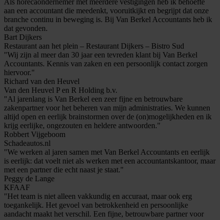
Als horecaondernemer met meerdere vestigingen heb ik behoefte
aan een accountant die meedenkt, vooruitkijkt en begrijpt dat onze
branche continu in beweging is. Bij Van Berkel Accountants heb ik
dat gevonden.
Bart Dijkers
Restaurant aan het plein – Restaurant Dijkers – Bistro Sud
"Wij zijn al meer dan 30 jaar een tevreden klant bij Van Berkel
Accountants. Kennis van zaken en een persoonlijk contact zorgen
hiervoor."
Richard van den Heuvel
Van den Heuvel P en R Holding b.v.
"Al jarenlang is Van Berkel een zeer fijne en betrouwbare
zakenpartner voor het beheren van mijn administraties. We kunnen
altijd open en eerlijk brainstormen over de (on)mogelijkheden en ik
krijg eerlijke, ongezouten en heldere antwoorden."
Robbert Vijgeboom
Schadeautos.nl
"We werken al jaren samen met Van Berkel Accountants en eerlijk
is eerlijk: dat voelt niet als werken met een accountantskantoor, maar
met een partner die echt naast je staat."
Peggy de Lange
KFAAF
"Het team is niet alleen vakkundig en accuraat, maar ook erg
toegankelijk. Het gevoel van betrokkenheid en persoonlijke
aandacht maakt het verschil. Een fijne, betrouwbare partner voor