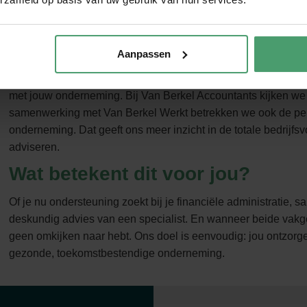
Werk je met beide partijen? Dan profiteer je van onze samenw
Flexibel en toekomstgericht
Aanpassen
Ondernemers bewegen continu mee met veranderingen in wetg
personeelsvraagstukken. Samen kunnen wij sneller inspelen
met jouw onderneming. Bij Van Berkel Accountants kijken we v
samenwerking met Van Berkel Werkt betrekken we ook de per
onderneming. Dat geeft ons meer inzicht in de totale bedrijfs
adviseren.
Wat betekent dit voor jou?
Of je nu ondersteuning zoekt bij je financiële administratie, sal
deskundig advies van een specialist. En wanneer beide vak
geen omkijken naar hebt. Ons doel is eenvoudig: jou ontzor
gezonde, toekomstbestendige onderneming.