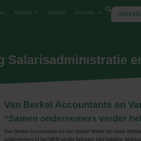
gen
Nieuws
Contact
Over ons
023-53
Salarisadministratie 
Van Berkel Accountants en Va
“Samen ondernemers verder he
Van Berkel Accountants en Van Berkel Werkt zijn twee zelfst
ondernemers in het MKB verder brengen met heldere, betrou