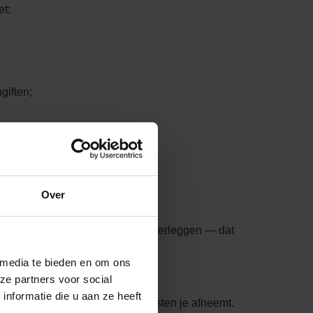
t:
giften;
rkt
Over
 Even binnenlopen, snel iets overleggen — dat
 media te bieden en om ons
ze partners voor social
nformatie die u aan ze heeft
ven. Je bepaalt zelf welke diensten je afneemt.