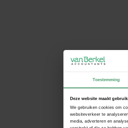
Toestemming
Deze website maakt gebruik
We gebruiken cookies om cont
websiteverkeer te analyseren
media, adverteren en analys
verstrekt of die ze hebben v