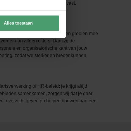
erking, maar je zit nergens aan vast.
Alles toestaan
eving, digitalisering en
 op jouw behoeften. Onze diensten groeien mee
erder dan alleen cijfers. Dankzij de
sonele en organisatorische kant van jouw
voering, zodat we sterker en breder kunnen
arisverwerking of HR-beleid: je krijgt altijd
gebieden samenkomen, zorgen wij dat je daar
gen, overzicht geven en helpen bouwen aan een