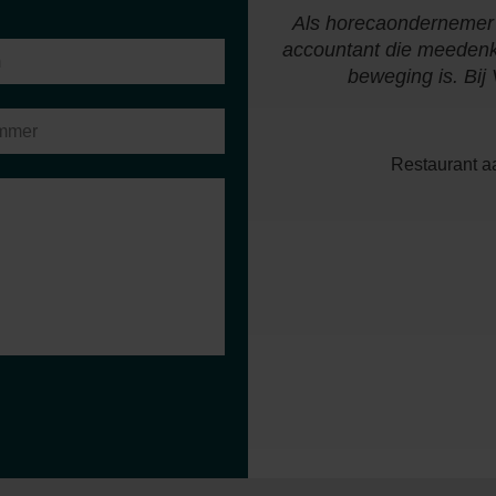
an ik van week tot week op
Als horecaondernemer 
 lage drempel om vragen te
accountant die meedenkt,
iserende functie."
beweging is. Bij
Restaurant aa