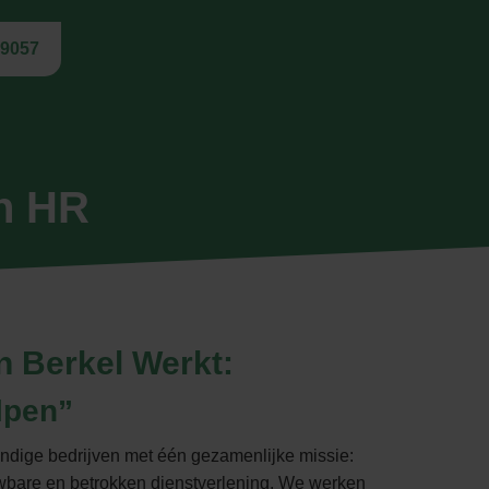
19057
en HR
n Berkel Werkt:
lpen”
andige bedrijven met één gezamenlijke missie:
wbare en betrokken dienstverlening. We werken