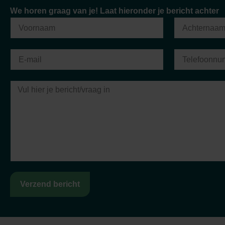
"Sinds ik klant ben bij Van Berkel Accountants, k
We horen graag van je! Laat hieronder je bericht achter
de hoogte zijn als ik dat wil. Ik ervaar een zeer
stellen, ze hebben voor mij een grote adv
Cas Rustemeijer
RBM Europe
Verzend bericht