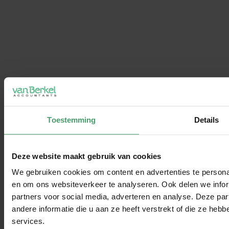
Toestemming
Details
Deze website maakt gebruik van cookies
We gebruiken cookies om content en advertenties te personal
en om ons websiteverkeer te analyseren. Ook delen we infor
partners voor social media, adverteren en analyse. Deze p
"Sinds ik klant ben bij Van Berkel Accountants, kan ik van week tot
week op de hoogte zijn als ik dat wil. Ik ervaar een zeer lage
andere informatie die u aan ze heeft verstrekt of die ze he
drempel om vragen te stellen, ze hebben voor mij een grote
services.
adviserende functie."