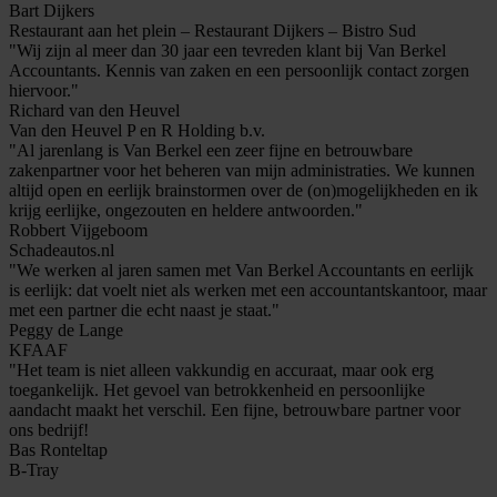
Bart Dijkers
Restaurant aan het plein – Restaurant Dijkers – Bistro Sud
"Wij zijn al meer dan 30 jaar een tevreden klant bij Van Berkel
Accountants. Kennis van zaken en een persoonlijk contact zorgen
hiervoor."
Richard van den Heuvel
Van den Heuvel P en R Holding b.v.
"Al jarenlang is Van Berkel een zeer fijne en betrouwbare
zakenpartner voor het beheren van mijn administraties. We kunnen
altijd open en eerlijk brainstormen over de (on)mogelijkheden en ik
krijg eerlijke, ongezouten en heldere antwoorden."
Robbert Vijgeboom
Schadeautos.nl
"We werken al jaren samen met Van Berkel Accountants en eerlijk
is eerlijk: dat voelt niet als werken met een accountantskantoor, maar
met een partner die echt naast je staat."
Peggy de Lange
KFAAF
"Het team is niet alleen vakkundig en accuraat, maar ook erg
toegankelijk. Het gevoel van betrokkenheid en persoonlijke
aandacht maakt het verschil. Een fijne, betrouwbare partner voor
ons bedrijf!
Bas Ronteltap
B-Tray