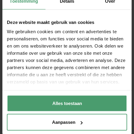
Toestemming
Details
Over
Doe je via je bv betalingen aan andere partijen, zorg dan
altijd voor een
goede onderbouwing
. Denk aan
Deze website maakt gebruik van cookies
contracten, offertes, facturen met duidelijke omschrijving,
We gebruiken cookies om content en advertenties te
e-mailcorrespondentie of opleverrapporten. Kun je niet
personaliseren, om functies voor social media te bieden
aantonen dat er een zakelijke prestatie is geleverd, dan
en om ons websiteverkeer te analyseren. Ook delen we
kan de Belastingdienst de kosten en btw aftrekken
informatie over uw gebruik van onze site met onze
weigeren — en bij twijfel zelfs denken aan fraude of
partners voor social media, adverteren en analyse. Deze
witwassen.
partners kunnen deze gegevens combineren met andere
informatie die u aan ze heeft verstrekt of die ze hebben
Twijfel je of jouw administratie voldoende onderbouwd
verzameld op basis van uw gebruik van hun services.
is? Bij
Van Berkel Accountants
helpen we je graag om
je boekhouding fiscaal juist én verdedigbaar op te zetten.
Alles toestaan
Onze artikelen zijn puur informatief.
Hieraan kunnen geen rechten worden
ontleend.
Aanpassen
Heb je vragen over jouw situatie? Neem
dan altijd contact op voor een advies op