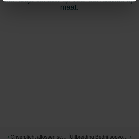
maat.
Onverplicht aflossen schulden bv is geen aandeelhoudersmotief
Uitbreiding Bedrijfsopvolgingsregeling: vijfjaarstermijn geldt ook bij uitbreiding van aandelenbelang