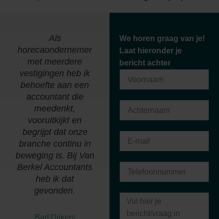
Als
"Wij zijn al meer dan
We horen graag van je!
horecaondernemer
30 jaar een
B
Laat hieronder je
met meerdere
tevreden klant bij
bericht achter
vestigingen heb ik
Van Berkel
behoefte aan een
Accountants. Kennis
accountant die
van zaken en een
meedenkt,
persoonlijk contact
vooruitkijkt en
zorgen hiervoor."
begrijpt dat onze
branche continu in
Richard van den
beweging is. Bij Van
Heuvel
Berkel Accountants
Van den Heuvel P en
heb ik dat
R Holding b.v.
gevonden.
Bart Dijkers