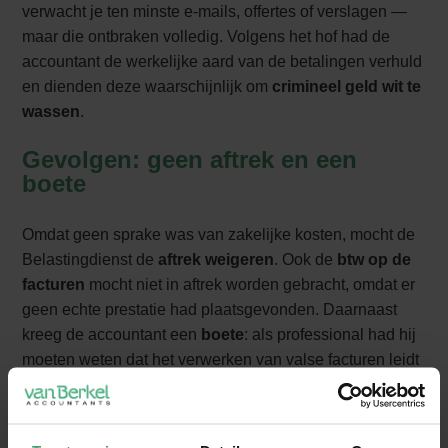
verwacht je ten minste e-mails, offertes of verslagen —
maar die ontbraken volledig. Volgens het hof had de
accountant de werkelijke aard van de betalingen verhuld
en dienden deze waarschijnlijk om
crimineel geld wit te
wassen
.
Gevolgen: geen aftrek en een
boete
Omdat geen sprake was van zakelijke kosten, mocht de
Belastingdienst de
aftrek weigeren
. Ook de
btw op de
facturen
mocht niet in aftrek worden gebracht, omdat er
geen echte prestatie had plaatsgevonden. Daarnaast
kreeg de accountant een
boete
: als professional had hij
moeten weten dat het verwerken van valse facturen leidt
tot te weinig betaalde belasting.
Wat betekent dit voor jou?