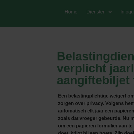
Home
Diensten
Inlog
Belastingdiens
verplicht jaar
aangiftebiljet
Een belastingplichtige weigert om
zorgen over privacy. Volgens he
automatisch elk jaar een papieren
zoals dat vroeger gebeurde. Nu mo
om een papieren formulier aan te 
doet, krijgt hij een boete. Zijn do