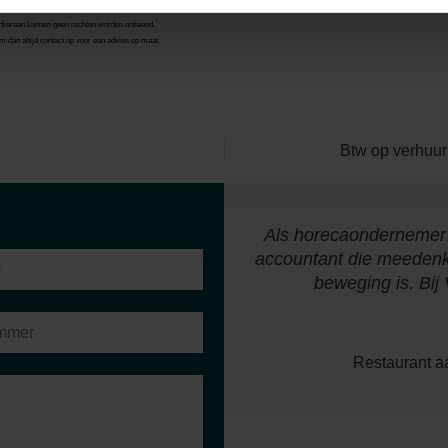
. Hieraan kunnen geen rechten worden ontleend.
 dan altijd contact op voor een advies op maat.
Btw op verhuur
an ik van week tot week op
Als horecaondernemer 
 lage drempel om vragen te
accountant die meedenkt,
iserende functie."
beweging is. Bij
Restaurant aa