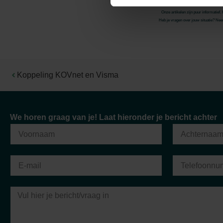
Onze artikelen zijn puur informatief
Heb je vragen over jouw situatie? Neem
Koppeling KOVnet en Visma
"Sinds ik klant ben bij Van Berkel Accountants, k
We horen graag van je! Laat hieronder je bericht achter
de hoogte zijn als ik dat wil. Ik ervaar een zeer
stellen, ze hebben voor mij een grote adv
Cas Rustemeijer
RBM Europe