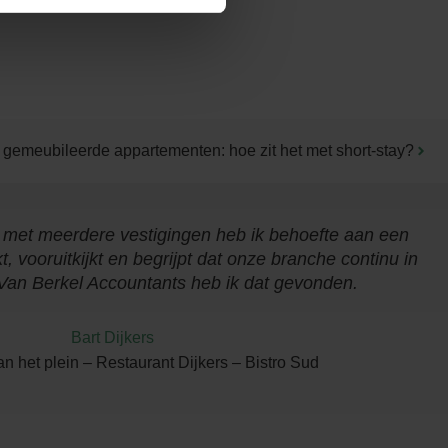
 gemeubileerde appartementen: hoe zit het met short-stay?
met meerdere vestigingen heb ik behoefte aan een
 vooruitkijkt en begrijpt dat onze branche continu in
 Van Berkel Accountants heb ik dat gevonden.
Bart Dijkers
n het plein – Restaurant Dijkers – Bistro Sud