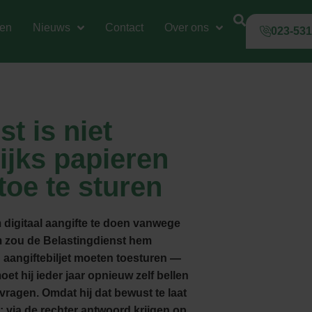
gen
Nieuws
Contact
Over ons
023-53
t is niet
lijks papieren
 toe te sturen
 digitaal aangifte te doen vanwege
m zou de Belastingdienst hem
 aangiftebiljet moeten toesturen —
et hij ieder jaar opnieuw zelf bellen
vragen. Omdat hij dat bewust te laat
el: via de rechter antwoord krijgen op