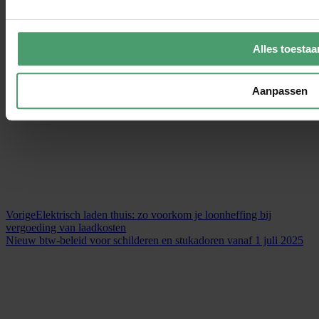
Alles toestaa
Aanpassen
Vorige
Elektrisch laden thuis: zo voorkom je loonheffing bij
vergoeding van laadkosten
Nieuw btw-beleid voor schilderen en stukadoren vanaf 1 juli 2025