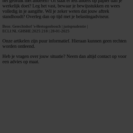
het gebruik met anderen? Of staat er iets anders op papier dan je
werkelijk doet? Leg het vast, bewaar je bewijsstukken en wees
volledig in je aangifte. Wil je zeker weten dat jouw aftrek
standhoudt? Overleg dan op tijd met je belastingadviseur.
Bron: Gerechtshof ‘s-Hertogenbosch | jurisprudentie |
ECLI:NL:GHSHE:2025:218 | 28-01-2025
Onze artikelen zijn puur informatief. Hieraan kunnen geen rechten
worden ontleend.
Heb je vragen over jouw situatie? Neem dan altijd contact op voor
een advies op maat.