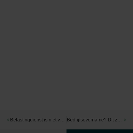
Belastingdienst is niet verplicht jaarlijks papieren aangiftebiljet toe te sturen
Bedrijfsovername? Dit zijn de belangrijkste fiscale aandachtspunten