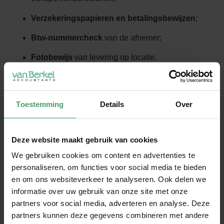
Verzekeringspapieren en betalingsbewijzen
;
Btw-nummercheck
van de afnemer;
Fotobewijs
van levering op locatie.
Vrijspraak in een strafzaak? Niet automatisch
genoeg
Toestemming
Details
Over
In de zaak van de machinehandelaar had de bestuurder
in een strafzaak nog een vrijspraak gekregen wegens
gebrek aan opzet. Maar de rechtbank wees erop dat het
Deze website maakt gebruik van cookies
belastingrecht een ander bewijskader hanteert. Zelfs
We gebruiken cookies om content en advertenties te
zonder strafbare opzet kan het nultarief worden
personaliseren, om functies voor social media te bieden
geweigerd als het bewijs onvoldoende is.
en om ons websiteverkeer te analyseren. Ook delen we
informatie over uw gebruik van onze site met onze
Wat betekent dit voor jou?
partners voor social media, adverteren en analyse. Deze
partners kunnen deze gegevens combineren met andere
Verkoop je goederen aan klanten in andere EU-landen?