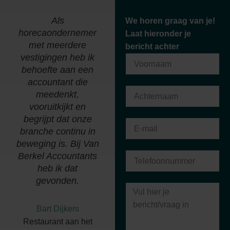
Als
"Wij zijn al meer dan
We horen graag van je!
horecaondernemer
30 jaar een
B
Laat hieronder je
met meerdere
tevreden klant bij
bericht achter
vestigingen heb ik
Van Berkel
behoefte aan een
Accountants. Kennis
accountant die
van zaken en een
meedenkt,
persoonlijk contact
vooruitkijkt en
zorgen hiervoor."
begrijpt dat onze
branche continu in
Richard van den
beweging is. Bij Van
Heuvel
Berkel Accountants
Van den Heuvel P en
heb ik dat
R Holding b.v.
gevonden.
Bart Dijkers
Restaurant aan het