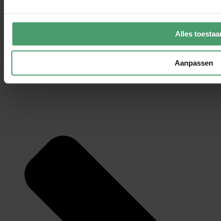
Vorige
Alles wat je wilt weten over de opgave Uitbetaling Bedragen
Alles toestaa
aan Derden (UBD)
Herinvesteringsreserve voor afsluitvergoeding niet mogelijk
Aanpassen