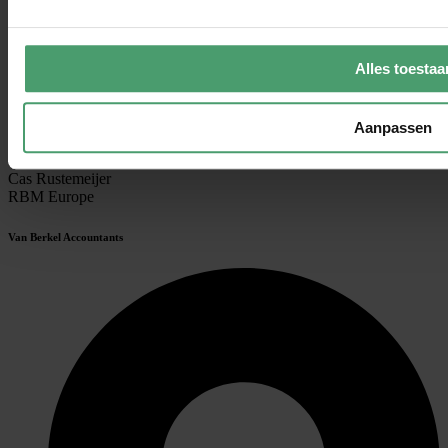
Alles toestaa
"Sinds ik klant ben bij Van Berkel Accountants, kan ik van week tot
week op de hoogte zijn als ik dat wil. Ik ervaar een zeer lage
Aanpassen
drempel om vragen te stellen, ze hebben voor mij een grote
adviserende functie."
Cas Rustemeijer
RBM Europe
Van Berkel Accountants