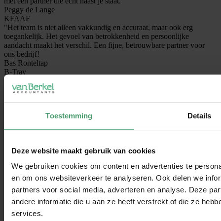
met een partner die echt naast je staat."
Peggy de Lange
KFAAF
"Het team is niet alleen vakkundig en accuraat, maar ook erg
toegankelijk. Het gevoel van betrokkenheid en persoonlijke
aandacht maakt het verschil. Een fijne, betrouwbare partner voor
ons bedrijf!
Bas Ronteltap
B-Tray
Toestemming
Details
Deze website maakt gebruik van cookies
We gebruiken cookies om content en advertenties te personal
en om ons websiteverkeer te analyseren. Ook delen we infor
partners voor social media, adverteren en analyse. Deze p
andere informatie die u aan ze heeft verstrekt of die ze he
services.