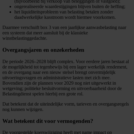
(bijvoorbeeld bij verkoop van beleggingen of vastgoed);
ongerealiseerde waardestijgingen blijven buiten de heffing;
het liquiditeitsprobleem van belasting betalen zonder
daadwerkelijke kasstroom wordt hiermee voorkomen.
Daarmee verschuift box 3 van een jaarlijkse aanwasbelasting naar
een systeem dat meer aansluit bij de klassieke
winstbelastinggedachte.
Overgangsjaren en onzekerheden
De periode 2026–2028 blijft complex. Voor eerdere jaren bestaat al
de mogelijkheid tot tegenbewijs bij een lager werkelijk rendement,
en de overgang naar een nieuw stelsel brengt onvermijdelijk
uitvoeringsvragen en administratieve lasten met zich mee.
Bovendien zijn de plannen voor 2029 nog niet uitgewerkt in
wetgeving; politieke besluitvorming en uitvoerbaarheid door de
Belastingdienst spelen hierbij een grote rol.
Dat betekent dat de uiteindelijke vorm, tarieven en overgangsregels
nog kunnen wijzigen.
Wat betekent dit voor vermogenden?
De voorgestelde koerswijziging heeft met name impact op