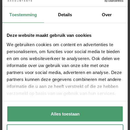
Toestemming
Details
Over
Deze website maakt gebruik van cookies
We gebruiken cookies om content en advertenties te
personaliseren, om functies voor social media te bieden
en om ons websiteverkeer te analyseren. Ook delen we
informatie over uw gebruik van onze site met onze
partners voor social media, adverteren en analyse. Deze
Heb je twee auto’s en gebruik je ze afwisselend per
partners kunnen deze gegevens combineren met andere
seizoen? Dan kun je besparen op de motorrijtuigenbelasting
informatie die u aan ze heeft verstrekt of die ze hebben
(mrb) door telkens de niet-gebruikte auto te schorsen. Maar
verzameld op basis van uw gebruik van hun services.
let op: een foutje in de administratie kan je duur komen te
staan. Dat
Met een geschorst voertuig de weg
Alles toestaan
op? Tijdens evenementen kan dat