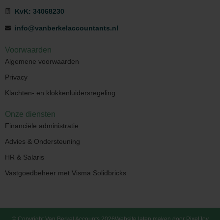
KvK: 34068230
info@vanberkelaccountants.nl
Voorwaarden
Algemene voorwaarden
Privacy
Klachten- en klokkenluidersregeling
Onze diensten
Financiële administratie
Advies & Ondersteuning
HR & Salaris
Vastgoedbeheer met Visma Solidbricks
© Copyright Van Berkel Accounts 2026
Website laten maken door PixelJoy