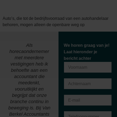
Auto’s, die tot de bedrijfsvoorraad van een autohandelaar
behoren, mogen alleen de openbare weg op
Als
"Wij zijn al meer dan
We horen graag van je!
horecaondernemer
30 jaar een
B
Laat hieronder je
met meerdere
tevreden klant bij
bericht achter
vestigingen heb ik
Van Berkel
behoefte aan een
Accountants. Kennis
accountant die
van zaken en een
meedenkt,
persoonlijk contact
vooruitkijkt en
zorgen hiervoor."
begrijpt dat onze
branche continu in
Richard van den
beweging is. Bij Van
Heuvel
Berkel Accountants
Van den Heuvel P en