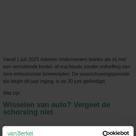
Vanaf 1 juli 2025 riskeren ondernemers boetes als zij met
een vervuilende bestel- of vrachtauto zonder ontheffing een
zero-emissiezone binnenrijden. De waarschuwingsperiode
die begin dit jaar inging, is op 30 juni geëindigd.
Wat zijn
Wisselen van auto? Vergeet de
schorsing niet