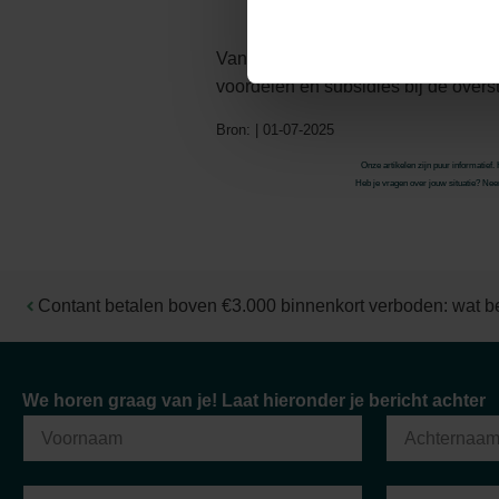
gemeente.
Van Berkel Accountants staat klaar o
voordelen en subsidies bij de over
Bron: | 01-07-2025
Onze artikelen zijn puur informatief
Heb je vragen over jouw situatie? Neem
Contant betalen boven €3.000 binnenkort verboden: wat be
"Sinds ik klant ben bij Van Berkel Accountants, k
We horen graag van je! Laat hieronder je bericht achter
de hoogte zijn als ik dat wil. Ik ervaar een zeer
stellen, ze hebben voor mij een grote adv