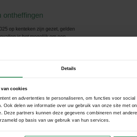
 ontheffingen
2025 op kenteken zijn gezet, gelden
vallen is het mogelijk om een
ld als het voertuig alleen privé wordt
sen met een handicap.
Details
ebruik de kentekencheck om te zien of je
t zero-emissiezones.
 van cookies
ent en advertenties te personaliseren, om functies voor social
Investeer in elektrische of
. Ook delen we informatie over uw gebruik van onze site met on
 te voorkomen en bij te dragen aan een
e. Deze partners kunnen deze gegevens combineren met andere i
erzameld op basis van uw gebruik van hun services.
n
: Als je in aanmerking komt voor een
e op tijd aanvraagt bij de betreffende