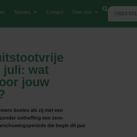
gen
Nieuws
Contact
Over ons
023-53
itstootvrije
juli: wat
voor jouw
?
emers boetes als zij met een
 zonder ontheffing een zero-
rschuwingsperiode die begin dit jaar