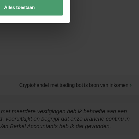
Alles toestaan
Cryptohandel met trading bot is bron van inkomen
met meerdere vestigingen heb ik behoefte aan een
 vooruitkijkt en begrijpt dat onze branche continu in
 Van Berkel Accountants heb ik dat gevonden.