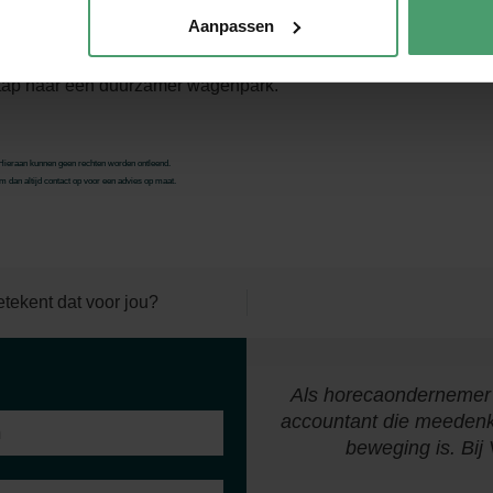
Aanpassen
m je te adviseren over fiscale
stap naar een duurzamer wagenpark.
. Hieraan kunnen geen rechten worden ontleend.
 dan altijd contact op voor een advies op maat.
tekent dat voor jou?
an ik van week tot week op
Als horecaondernemer 
 lage drempel om vragen te
accountant die meedenkt,
iserende functie."
beweging is. Bij