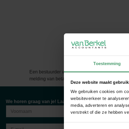
Toestemming
Een bestuurder van een transportbedrijf wordt aan
melding van betalingsonmacht heeft gedaan. De re
Deze website maakt gebruik
We gebruiken cookies om cont
websiteverkeer te analyseren
"Sinds ik klant ben bij Van Berkel Accountants, k
We horen graag van je! Laat hieronder je bericht achter
media, adverteren en analys
de hoogte zijn als ik dat wil. Ik ervaar een zeer
verstrekt of die ze hebben v
stellen, ze hebben voor mij een grote adv