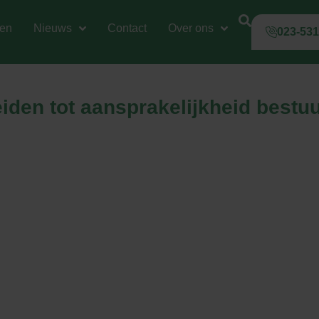
gen
Nieuws
Contact
Over ons
023-53
iden tot aansprakelijkheid bestu