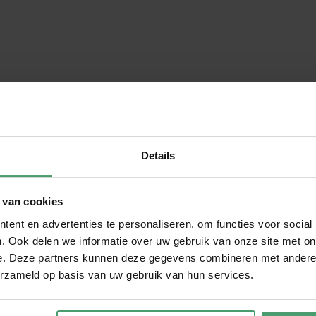
Details
sprakelijk gesteld voor bijna € 730.000 aan onbetaalde loonheffin
chtbank oordeelt echter dat dit niet
 van cookies
ent en advertenties te personaliseren, om functies voor social
. Ook delen we informatie over uw gebruik van onze site met on
an ik van week tot week op
Als horecaondernemer 
e. Deze partners kunnen deze gegevens combineren met andere i
 lage drempel om vragen te
accountant die meedenkt,
erzameld op basis van uw gebruik van hun services.
iserende functie."
beweging is. Bij