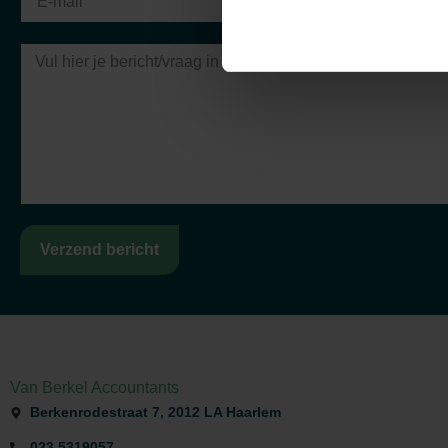
Cas Rustemeijer
RBM Europe
Verzend bericht
Van Berkel Accountants
Berkenrodestraat 7, 2012 LA Haarlem
023 5319057