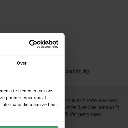
Over
g en omzetbelasting. Hij stelt dat hij tijdig
 media te bieden en om ons
ze partners voor social
met meerdere vestigingen heb ik behoefte aan een
nformatie die u aan ze heeft
 vooruitkijkt en begrijpt dat onze branche continu in
 Van Berkel Accountants heb ik dat gevonden.