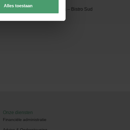
Bart Dijkers
Alles toestaan
n het plein – Restaurant Dijkers – Bistro Sud
Onze diensten
Financiële administratie
Advies & Ondersteuning