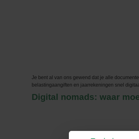
Je bent al van ons gewend dat je alle documenten
belastingaangiften en jaarrekeningen snel digita
Digital nomads: waar moe