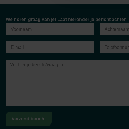
"Sinds ik klant ben bij Van Berkel Accountants, k
We horen graag van je! Laat hieronder je bericht achter
de hoogte zijn als ik dat wil. Ik ervaar een zeer
stellen, ze hebben voor mij een grote adv
Cas Rustemeijer
RBM Europe
Verzend bericht