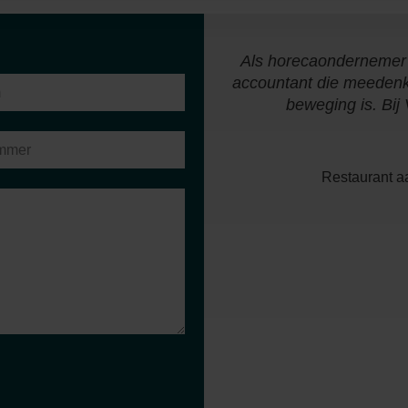
an ik van week tot week op
Als horecaondernemer 
 lage drempel om vragen te
accountant die meedenkt,
iserende functie."
beweging is. Bij
Restaurant aa