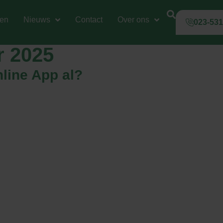
gen
Nieuws
Contact
Over ons
023-53
r 2025
line App al?