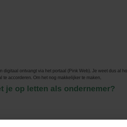
 digitaal ontvangt via het portaal (Pink Web). Je weet dus al 
al te accorderen. Om het nog makkelijker te maken,
t je op letten als ondernemer?