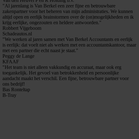
Van den Heuvel P en R Holding b.v.
"Al jarenlang is Van Berkel een zeer fijne en betrouwbare
zakenpartner voor het beheren van mijn administraties. We kunnen
altijd open en eerlijk brainstormen over de (on)mogelijkheden en ik
krijg eerlijke, ongezouten en heldere antwoorden."
Robbert Vijgeboom
Schadeautos.nl
"We werken al jaren samen met Van Berkel Accountants en eerlijk
is eerlijk: dat voelt niet als werken met een accountantskantoor, maar
met een partner die echt naast je staat."
Peggy de Lange
KFAAF
"Het team is niet alleen vakkundig en accuraat, maar ook erg
toegankelijk. Het gevoel van betrokkenheid en persoonlijke
aandacht maakt het verschil. Een fijne, betrouwbare partner voor
ons bedrijf!
Bas Ronteltap
B-Tray