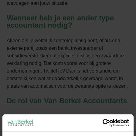
toevoegen aan jouw situatie.
Wanneer heb je een ander type
accountant nodig?
Alleen als je wettelijk controleplichtig bent, of als een
externe partij zoals een bank, investeerder of
subsidieverstrekker dat expliciet eist, is een zwaardere
verklaring nodig. Dat komt vooral voor bij grotere
ondernemingen. Twijfel je? Dan is het verstandig om
eerst te kijken wat er daadwerkelijk gevraagd wordt, in
plaats van automatisch voor de zwaarste optie te kiezen.
De rol van Van Berkel Accountants
Van Berkel Accountants ondersteunt mkb-ondernemers
met het samenstellen van jaarrekeningen en bijbehorend
financieel inzicht. Dat betekent: heldere cijfers, korte