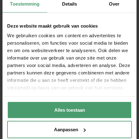
lijnen en advies dat aansluit bij jouw onderneming. Geen
Toestemming
Details
Over
standaardoplossingen, maar een aanpak die past bij hoe
jij onderneemt.
Deze website maakt gebruik van cookies
Vraag je je af wat voor accountant jij nodig hebt? In veel
We gebruiken cookies om content en advertenties te
gevallen is een samenstellend accountant precies de
personaliseren, om functies voor social media te bieden
juiste keuze. Natuurlijk gaan we hierover eerst met je in
en om ons websiteverkeer te analyseren. Ook delen we
gesprek. Samen kijken we naar jouw onderneming, je
informatie over uw gebruik van onze site met onze
verplichtingen en het doel van je cijfers. Zo weet je zeker
partners voor social media, adverteren en analyse. Deze
dat je kiest voor een accountant die bij je past – niet
partners kunnen deze gegevens combineren met andere
zwaarder dan nodig, wel professioneel en betrouwbaar.
informatie die u aan ze heeft verstrekt of die ze hebben
Klinkt dit interessant? Neem dan gerust contact met ons
verzameld op basis van uw gebruik van hun services.
op, we horen graag van je.
Onze artikelen zijn puur informatief.
Alles toestaan
Hieraan kunnen geen rechten worden
ontleend.
Aanpassen
Heb je vragen over jouw situatie? Neem
dan altijd contact op voor een advies op