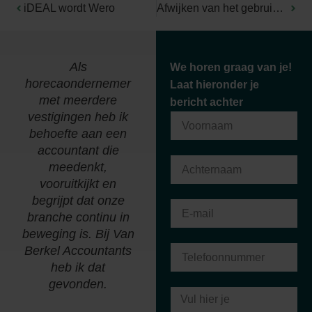
iDEAL wordt Wero
Afwijken van het gebruikelijk loon: wanneer mag dat?
Als
"Wij zijn al meer dan
We horen graag van je!
horecaondernemer
30 jaar een
B
Laat hieronder je
met meerdere
tevreden klant bij
bericht achter
vestigingen heb ik
Van Berkel
behoefte aan een
Accountants. Kennis
accountant die
van zaken en een
meedenkt,
persoonlijk contact
vooruitkijkt en
zorgen hiervoor."
begrijpt dat onze
branche continu in
Richard van den
beweging is. Bij Van
Heuvel
Berkel Accountants
Van den Heuvel P en
heb ik dat
R Holding b.v.
gevonden.