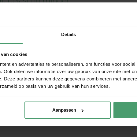
giebelasting minder
elastingvermindering. Dit is een
cht de verbruikte hoeveelheid
Details
dering wordt gebracht op de
bedrag € 524,95 (excl. btw). In de
mindering ook wel aangeduid als
 van cookies
ordt om met ingang van 1 januari
ent en advertenties te personaliseren, om functies voor social
structureel te verhogen ten
. Ook delen we informatie over uw gebruik van onze site met on
erhoging in 2026 bedraagt € 9,30.
e. Deze partners kunnen deze gegevens combineren met andere i
5 is per saldo -€ 5,15 in plaats van
erzameld op basis van uw gebruik van hun services.
het basispad zat.
orstel | 15-09-2025
Aanpassen
 Hieraan kunnen geen rechten worden ontleend.
 dan altijd contact op voor een advies op maat.