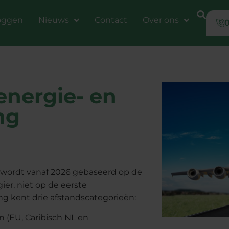
oggen
Nieuws
Contact
Over ons
0
energie- en
ng
g wordt vanaf 2026 gebaseerd op de
er, niet op de eerste
ng kent drie afstandscategorieën:
n (EU, Caribisch NL en