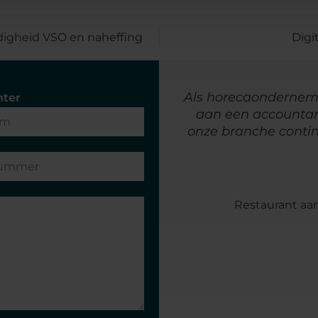
digheid VSO en naheffing
Digi
nts, kan ik van week tot
Als horecaonderneme
hter
 ervaar een zeer lage
aan een accountant
n voor mij een grote
onze branche contin
"
Restaurant aan