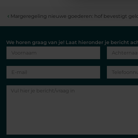
Margeregeling nieuwe goederen: hof bevestigt gel
"Sinds ik klant ben bij Van Berkel Accounta
We horen graag van je! Laat hieronder je bericht ac
week op de hoogte zijn als ik dat wil. Ik
drempel om vragen te stellen, ze hebbe
adviserende functie.
Cas Rustemeijer
RBM Europe