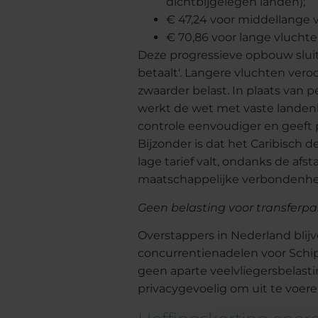
dichtbijgelegen landen);
€ 47,24 voor middellange 
€ 70,86 voor lange vluchte
Deze progressieve opbouw sluit 
betaalt'. Langere vluchten ver
zwaarder belast. In plaats van 
werkt de wet met vaste landenli
controle eenvoudiger en geeft 
Bijzonder is dat het Caribisch d
lage tarief valt, ondanks de af
maatschappelijke verbondenhe
Geen belasting voor transferpas
Overstappers in Nederland blijv
concurrentienadelen voor Schi
geen aparte veelvliegersbelastin
privacygevoelig om uit te voere