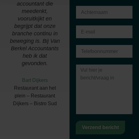
accountant die
van zaken en een
meedenkt,
persoonlijk contact
vooruitkijkt en
zorgen hiervoor."
begrijpt dat onze
branche continu in
Richard van den
beweging is. Bij Van
Heuvel
Berkel Accountants
Van den Heuvel P en
heb ik dat
R Holding b.v.
gevonden.
Bart Dijkers
Restaurant aan het
plein – Restaurant
Dijkers – Bistro Sud
Verzend bericht