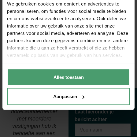
We gebruiken cookies om content en advertenties te
personaliseren, om functies voor social media te bieden
en om ons websiteverkeer te analyseren. Ook delen we
informatie over uw gebruik van onze site met onze
partners voor social media, adverteren en analyse. Deze
partners kunnen deze gegevens combineren met andere
informatie die u aan ze heeft verstrekt of die ze hebben
verzameld op basis van uw gebruik van hun services.
Alles toestaan
Een te mooie deal met de auto van de zaak? Dat kan duur uitpakken
Hoger beroep inspecteur niet-ontvankelijk door te laat indienen van motivering
Aanpassen
Als
"Wij zijn al meer dan
We horen graag van je!
horecaondernemer
30 jaar een
B
Laat hieronder je
met meerdere
tevreden klant bij
bericht achter
vestigingen heb ik
Van Berkel
behoefte aan een
Accountants. Kennis