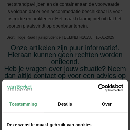
het strandpaviljoen en de container aan de voorwaarde
is voldaan dat er een accommodatie beschikbaar is voor
instructie en omkleden. Het maakt daarbij niet uit dat het
sporten plaatsvindt op openbaar terrein.
Bron: Hoge Raad | jurisprudentie | ECLINLHR20258 | 16-01-2025
Onze artikelen zijn puur informatief.
Hieraan kunnen geen rechten worden
ontleend.
Heb je vragen over jouw situatie? Neem
dan altijd contact op voor een advies op
maat.
Toestemming
Details
Over
Deze website maakt gebruik van cookies