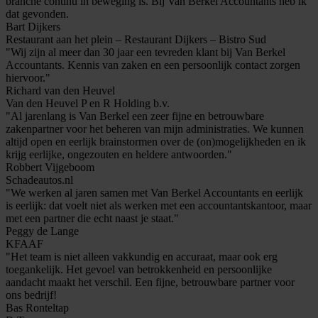
branche continu in beweging is. Bij Van Berkel Accountants heb ik
dat gevonden.
Bart Dijkers
Restaurant aan het plein – Restaurant Dijkers – Bistro Sud
"Wij zijn al meer dan 30 jaar een tevreden klant bij Van Berkel
Accountants. Kennis van zaken en een persoonlijk contact zorgen
hiervoor."
Richard van den Heuvel
Van den Heuvel P en R Holding b.v.
"Al jarenlang is Van Berkel een zeer fijne en betrouwbare
zakenpartner voor het beheren van mijn administraties. We kunnen
altijd open en eerlijk brainstormen over de (on)mogelijkheden en ik
krijg eerlijke, ongezouten en heldere antwoorden."
Robbert Vijgeboom
Schadeautos.nl
"We werken al jaren samen met Van Berkel Accountants en eerlijk
is eerlijk: dat voelt niet als werken met een accountantskantoor, maar
met een partner die echt naast je staat."
Peggy de Lange
KFAAF
"Het team is niet alleen vakkundig en accuraat, maar ook erg
toegankelijk. Het gevoel van betrokkenheid en persoonlijke
aandacht maakt het verschil. Een fijne, betrouwbare partner voor
ons bedrijf!
Bas Ronteltap