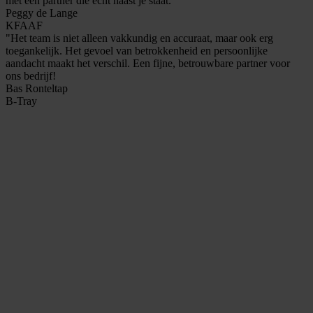
met een partner die echt naast je staat."
Peggy de Lange
KFAAF
"Het team is niet alleen vakkundig en accuraat, maar ook erg
toegankelijk. Het gevoel van betrokkenheid en persoonlijke
aandacht maakt het verschil. Een fijne, betrouwbare partner voor
ons bedrijf!
Bas Ronteltap
B-Tray