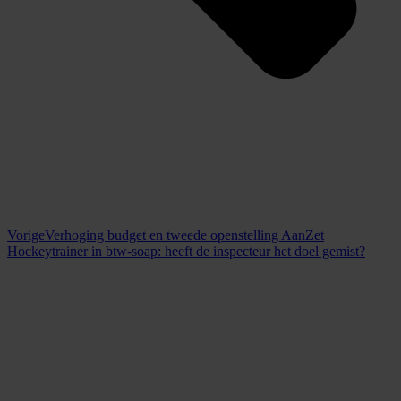
Vorige
Verhoging budget en tweede openstelling AanZet
Hockeytrainer in btw-soap: heeft de inspecteur het doel gemist?