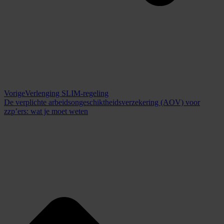
Vorige
Verlenging SLIM-regeling
De verplichte arbeidsongeschiktheidsverzekering (AOV) voor
zzp’ers: wat je moet weten