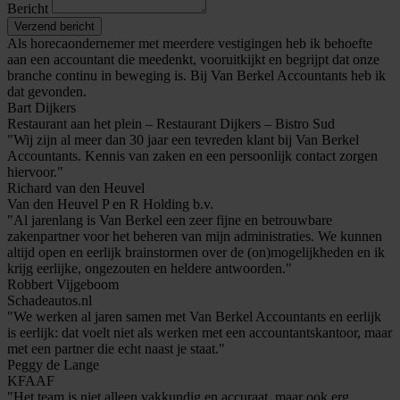
Bericht
Verzend bericht
Als horecaondernemer met meerdere vestigingen heb ik behoefte
aan een accountant die meedenkt, vooruitkijkt en begrijpt dat onze
branche continu in beweging is. Bij Van Berkel Accountants heb ik
dat gevonden.
Bart Dijkers
Restaurant aan het plein – Restaurant Dijkers – Bistro Sud
"Wij zijn al meer dan 30 jaar een tevreden klant bij Van Berkel
Accountants. Kennis van zaken en een persoonlijk contact zorgen
hiervoor."
Richard van den Heuvel
Van den Heuvel P en R Holding b.v.
"Al jarenlang is Van Berkel een zeer fijne en betrouwbare
zakenpartner voor het beheren van mijn administraties. We kunnen
altijd open en eerlijk brainstormen over de (on)mogelijkheden en ik
krijg eerlijke, ongezouten en heldere antwoorden."
Robbert Vijgeboom
Schadeautos.nl
"We werken al jaren samen met Van Berkel Accountants en eerlijk
is eerlijk: dat voelt niet als werken met een accountantskantoor, maar
met een partner die echt naast je staat."
Peggy de Lange
KFAAF
"Het team is niet alleen vakkundig en accuraat, maar ook erg