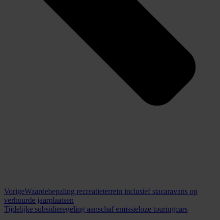
Vorige
Waardebepaling recreatieterrein inclusief stacaravans op
verhuurde jaarplaatsen
Tijdelijke subsidieregeling aanschaf emissieloze touringcars