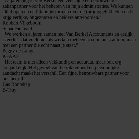
"Al jarenlang is Van Berkel een zeer fijne en betrouwbare
zakenpartner voor het beheren van mijn administraties. We kunnen
altijd open en eerlijk brainstormen over de (on)mogelijkheden en ik
krijg eerlijke, ongezouten en heldere antwoorden."
Robbert Vijgeboom
Schadeautos.nl
"We werken al jaren samen met Van Berkel Accountants en eerlijk
is eerlijk: dat voelt niet als werken met een accountantskantoor, maar
met een partner die echt naast je staat."
Peggy de Lange
KFAAF
"Het team is niet alleen vakkundig en accuraat, maar ook erg
toegankelijk. Het gevoel van betrokkenheid en persoonlijke
aandacht maakt het verschil. Een fijne, betrouwbare partner voor
ons bedrijf!
Bas Ronteltap
B-Tray