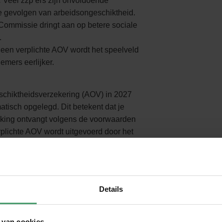
:
Veel zzp’ers zijn onvoldoende
e gevolgen van arbeidsongeschiktheid.
ommissie dringt aan op betere sociale
.
een verplichte AOV wordt het speelveld
emers eerlijker.
schiktheidsverzekering (AOV) in 2027
atisch opgelegd. Dit betekent dat je
kking ontvangt volgens de voorwaarden
rplichte AOV wordt uitgevoerd door het
premie innen.
chte AOV
jk en bedraagt 6,5% van je inkomen.
Details
ervoor krijg je bij langdurige ziekte of
an maximaal €1.935 per maand, met een
 van cookies