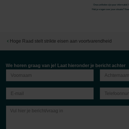
Onze artikelen zijn puur informatief
Heb je vragen over jouw situatie? Neem
Hoge Raad stelt strikte eisen aan voortvarendheid
"Sinds ik klant ben bij Van Berkel Accountants, k
We horen graag van je! Laat hieronder je bericht achter
de hoogte zijn als ik dat wil. Ik ervaar een zeer
stellen, ze hebben voor mij een grote adv
Cas Rustemeijer
RBM Europe