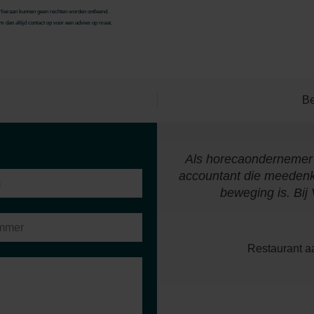
. Hieraan kunnen geen rechten worden ontleend.
 dan altijd contact op voor een advies op maat.
Be
an ik van week tot week op
Als horecaondernemer 
 lage drempel om vragen te
accountant die meedenkt,
iserende functie."
beweging is. Bij
Restaurant aa