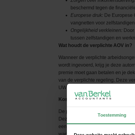
Zorgen over inkomensderving
beschermd tegen de financiël
Europese druk:
De Europese C
vangnetten voor zelfstandigen
Ongelijkheid verkleinen:
Door 
tussen zelfstandigen en werkn
Wat houdt de verplichte AOV in?
Wanneer de verplichte arbeidsonge
wordt ingevoerd, krijg je deze autom
premie moet gaan betalen en je de
van de verplichte regeling. Deze ve
UWV, en de Belastingdienst zal de 
Kosten en dekking van de verpli
De premie wordt inkomensafhankeli
Toestemming
Deze premie is fiscaal aftrekbaar. Hi
een ongeval een bruto uitkering v
wachttijd van één jaar.
Deze website maakt gebruik