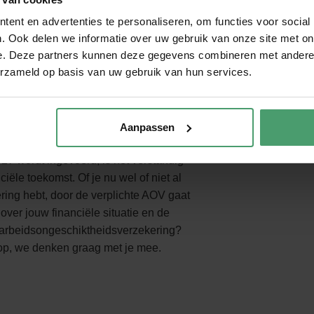
ent en advertenties te personaliseren, om functies voor social
geldt alleen voor algemeen
. Ook delen we informatie over uw gebruik van onze site met on
rkend zijn vergeleken met reguliere
e. Deze partners kunnen deze gegevens combineren met andere i
s van beroepsarbeidsongeschiktheid.
erzameld op basis van uw gebruik van hun services.
e verplichte AOV biedt, dan biedt een
st.
Aanpassen
27 wordt ingevoerd, is het verstandig
iële toekomst. Of je nu wel of niet al
ing hebt, door de verplichte AOV gaat
 over jouw financiële situatie en de
 arbeidsongeschiktheidsverzekering?
op, we denken graag met je mee.