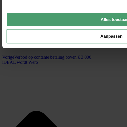
Alles toestaa
Aanpassen
Vorige
Verbod op contante betaling boven € 3.000
iDEAL wordt Wero