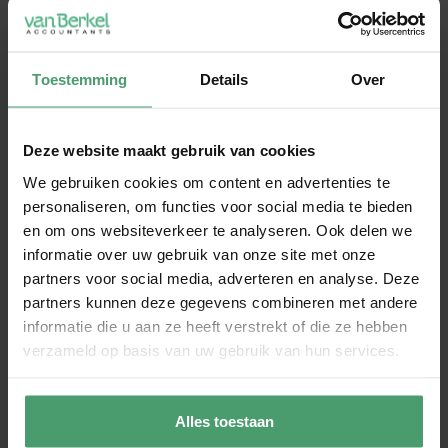
mee.
Onze artikelen zijn puur informatief.
Hieraan kunnen geen rechten worden
Toestemming
Details
Over
ontleend.
Heb je vragen over jouw situatie? Neem
dan altijd contact op voor een advies op
Deze website maakt gebruik van cookies
maat.
We gebruiken cookies om content en advertenties te
personaliseren, om functies voor social media te bieden
en om ons websiteverkeer te analyseren. Ook delen we
informatie over uw gebruik van onze site met onze
partners voor social media, adverteren en analyse. Deze
partners kunnen deze gegevens combineren met andere
informatie die u aan ze heeft verstrekt of die ze hebben
verzameld op basis van uw gebruik van hun services.
Alles toestaan