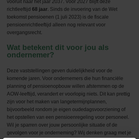
vooruit naar het jaar 2037. Voor 2027 blijft deze
richtleeftijd
68 jaar
. Sinds de invoering van de Wet
toekomst pensioenen (1 juli 2023) is de fiscale
pensioenrichtleeftijd alleen nog relevant voor
overgangsrecht.
Wat betekent dit voor jou als
ondernemer?
Deze vaststellingen geven duidelijkheid voor de
komende jaren. Voor ondernemers die hun financiële
planning of pensioenopbouw willen afstemmen op de
AOW-leeftijd, verandert er voorlopig niets. Dit kan prettig
zijn voor het maken van langetermijnplannen,
bijvoorbeeld rondom je eigen oudedagsvoorziening of
het opstellen van een pensioenregeling voor personeel.
Wil je sparren over jouw persoonlijke situatie of de
gevolgen voor je onderneming? Wij denken graag met je