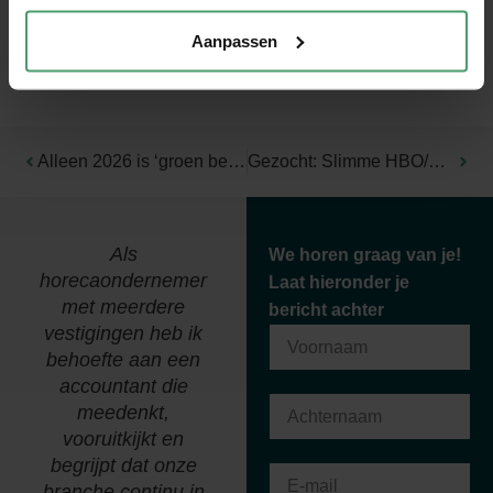
Aanpassen
Alleen 2026 is ‘groen beleggen’ nog fiscaal aantrekkelijk
Gezocht: Slimme HBO/WO-professionals die Finance & IT willen verbinden
Als
We horen graag van je!
horecaondernemer
Laat hieronder je
met meerdere
bericht achter
vestigingen heb ik
behoefte aan een
accountant die
meedenkt,
vooruitkijkt en
begrijpt dat onze
branche continu in