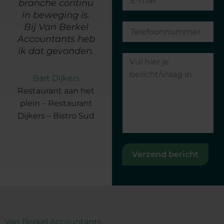
branche continu
hiervoor."
in beweging is.
Bij Van Berkel
Richard van den
Accountants heb
Heuvel
ik dat gevonden.
e
Van den Heuvel P
en R Holding b.v.
Bart Dijkers
Restaurant aan het
plein – Restaurant
Dijkers – Bistro Sud
Verzend bericht
Van Berkel Accountants