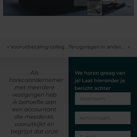
Vooruitbetaling collegegeld ter verkrijging verblijfsvergunning
Terugvragen in andere lidstaat betaalde omzetbelasting
Als
"Wij zijn al meer
We horen graag van
horecaondernemer
dan 30 jaar een
je! Laat hieronder je
met meerdere
tevreden klant bij
bericht achter
vestigingen heb
Van Berkel
ik behoefte aan
Accountants.
een accountant
Kennis van zaken
die meedenkt,
en een
vooruitkijkt en
persoonlijk
begrijpt dat onze
contact zorgen