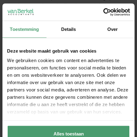
wordt nog onderzocht. Tot slot wordt in kaart
gebracht welke belastingplichtigen in
aanmerking komen voor het rechtsherstel.
Toestemming
Details
Over
Vergoeding van belastingrente
Bij de vermindering van de aanslag in bezwaar,
Deze website maakt gebruik van cookies
beroep of ambtshalve wordt op grond van de
We gebruiken cookies om content en advertenties te
Nederlandse fiscale wetgeving geen rente
personaliseren, om functies voor social media te bieden
vergoed door de Belastingdienst. Dat is volgens
en om ons websiteverkeer te analyseren. Ook delen we
de Hoge Raad niet in strijd met het EVRM.
informatie over uw gebruik van onze site met onze
Planning herstel
partners voor social media, adverteren en analyse. Deze
partners kunnen deze gegevens combineren met andere
Belastingplichtigen, die mogelijk in aanmerking
informatie die u aan ze heeft verstrekt of die ze hebben
komen voor rechtsherstel, kunnen in oktober
verzameld op basis van uw gebruik van hun services.
2024 een informatiebrief van de Belastingdienst
verwachten met uitleg over de vervolgstappen.
Alles toestaan